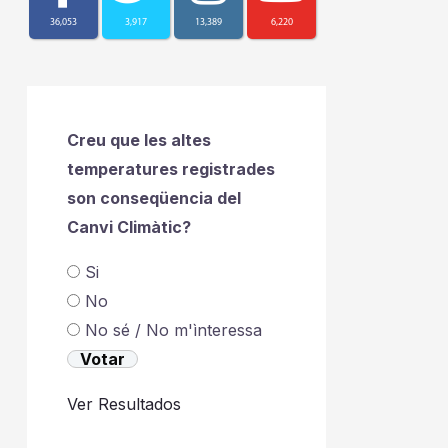
36,053
3,917
13,389
6,220
Creu que les altes
temperatures registrades
son conseqüencia del
Canvi Climàtic?
Si
No
No sé / No m'ìnteressa
Ver Resultados