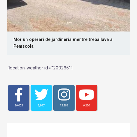
Mor un operari de jardineria mentre treballava a
Peníscola
[location-weather id="200265"]
36,053
3,917
13,389
6,220