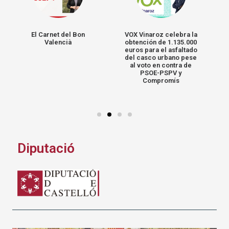
VOX Vinaroz celebra la
Visita de la nostra
obtención de 1.135.000
Secretària General
euros para el asfaltado
Diana Morant
del casco urbano pese
al voto en contra de
PSOE-PSPV y
Compromís
Diputació