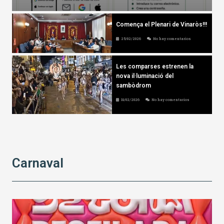
Comença el Plenari de Vinaròs!!!
25/02/2026
No hay comentarios
Les comparses estrenen la
nova il·luminació del
sambòdrom
18/02/2026
No hay comentarios
Carnaval