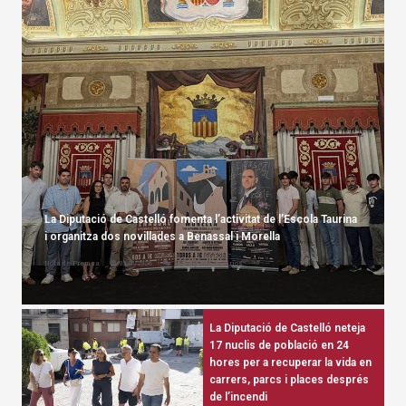
La Diputació de Castelló fomenta l’activitat de l’Escola Taurina
i organitza dos novillades a Benassal i Morella
Nota de Premsa
03/08/2026
No hay comentarios
La Diputació de Castelló neteja
17 nuclis de població en 24
hores per a recuperar la vida en
carrers, parcs i places després
de l’incendi