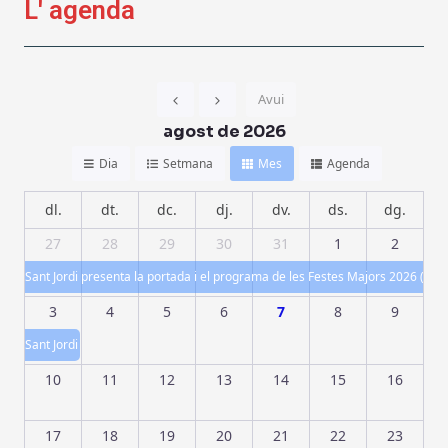
L' agenda
Avui
agost de 2026
Dia
Setmana
Mes
Agenda
dl.
dt.
dc.
dj.
dv.
ds.
dg.
27
28
29
30
31
1
2
Sant Jordi presenta la portada i el programa de les Festes Majors 2026 (Del 
3
4
5
6
7
8
9
Sant Jordi presenta la portada i el programa de les Festes Majors 2026 (Del 
10
11
12
13
14
15
16
17
18
19
20
21
22
23