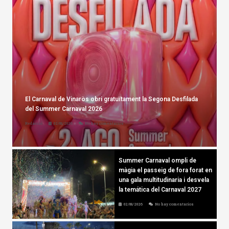
El Carnaval de Vinaròs obri gratuïtament la Segona Desfilada
del Summer Carnaval 2026
Redacció
02/08/2026
No hay comentarios
Summer Carnaval ompli de
màgia el passeig de fora forat en
una gala multitudinaria i desvela
la temática del Carnaval 2027
02/08/2026
No hay comentarios