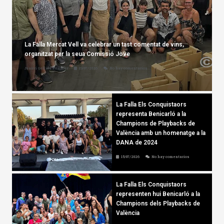
La Falla Mercat Vell va celebrar un tast comentat de vins,
organitzat per la seua Comissió Jove
Juanvi Gellida Pellicer
19/07/2026
No hay comentarios
La Falla Els Conquistaors
representa Benicarló a la
Champions de Playbacks de
València amb un homenatge a la
DANA de 2024
15/07/2026
No hay comentarios
La Falla Els Conquistaors
representen hui Benicarló a la
Champions dels Playbacks de
València