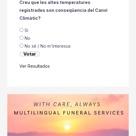
Creu que les altes temperatures
registrades son conseqüencia del Canvi
Climàtic?
Si
No
No sé / No m'ìnteressa
Ver Resultados