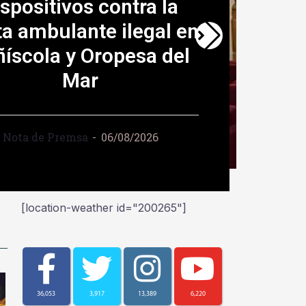
onstrucció del nou
tori-Teatre Municipal
Nota de Premsa
07/08/2026
[location-weather id="200265"]
36,053
3,917
13,389
6,220