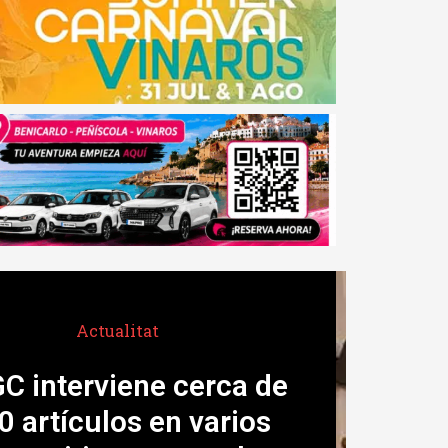
Actualitat
’Ajuntament trau a
icitació les obres de