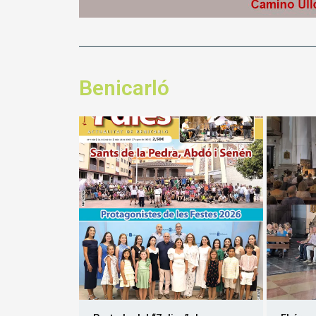
Benicarló
Portada del “7 dies” de
El órga
Benicarló -nº 1.100-
en San