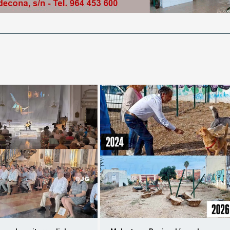
no y la guitarra dialogan
Malestar a Benicarló per la
 Bartolomé con Adrià
retirada del pipicà del Tossal de