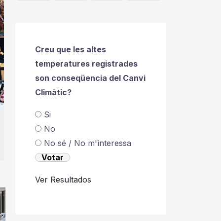
Creu que les altes
temperatures registrades
son conseqüencia del Canvi
Climàtic?
Si
No
No sé / No m'ìnteressa
Ver Resultados