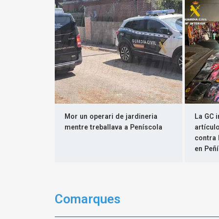
Mor un operari de jardineria
La GC i
mentre treballava a Peníscola
artícul
contra 
en Peñí
Comarques