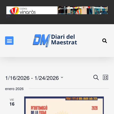
/>
Event
Ev
1/16/2026
 - 
1/24/2026
Search
List
Vi
Searc
Select
enero 2026
Na
date.
and
VIE
View
16
Navig