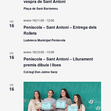
vespra de Sant Antoni
Plaça de Sant Bartomeu
enero 16|11:00
-
12:00
VIE
16
Peníscola – Sant Antoni – Entrega dels
Rollets
Ludoteca Municipal Peníscola
enero 16|12:00
-
13:00
VIE
16
Peníscola – Sant Antoni – Lliurament
premis dibuix i lloes
Col·legi Don Jaime Sanz
VIE
16