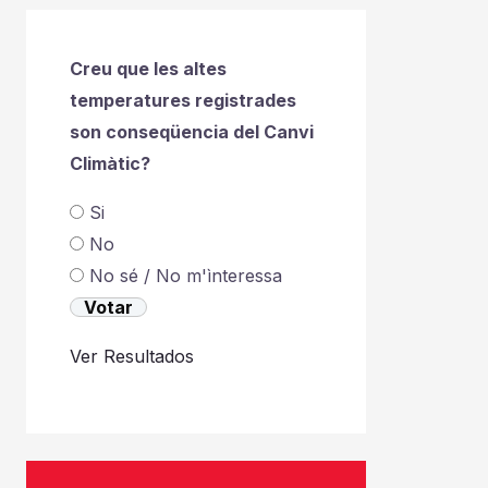
Creu que les altes
temperatures registrades
son conseqüencia del Canvi
Climàtic?
Si
No
No sé / No m'ìnteressa
Ver Resultados