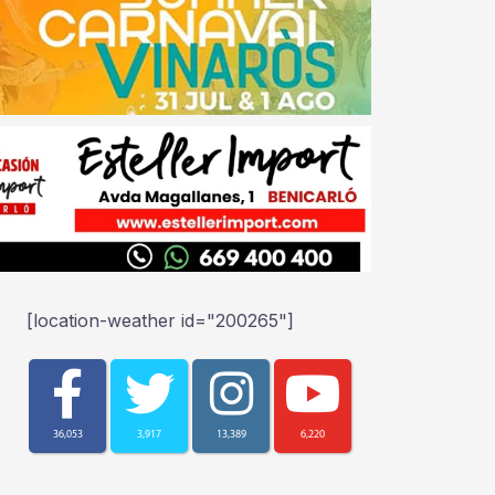
[location-weather id="200265"]
36,053
3,917
13,389
6,220