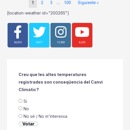
…
1
2
3
100
Siguiente »
[location-weather id="200265"]
36,053
3,917
13,389
6,220
Creu que les altes temperatures
registrades son conseqüencia del Canvi
Climàtic?
Si
No
No sé / No m'ìnteressa