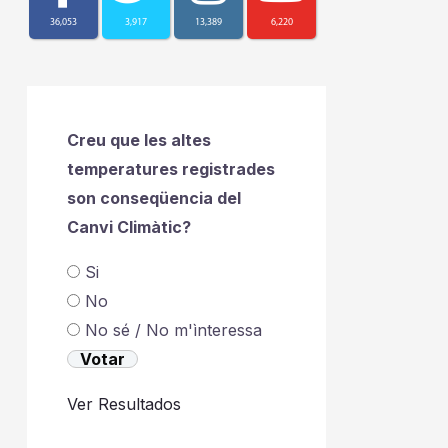
36,053
3,917
13,389
6,220
Creu que les altes
temperatures registrades
son conseqüencia del
Canvi Climàtic?
Si
No
No sé / No m'ìnteressa
Ver Resultados