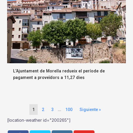
L’Ajuntament de Morella redueix el període de
pagament a proveïdors a 11,27 dies
…
1
2
3
100
Siguiente »
[location-weather id="200265"]