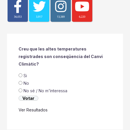
36,053
3,917
13,389
6,220
Creu que les altes temperatures
registrades son conseqüencia del Canvi
Climàtic?
Si
No
No sé / No m'ìnteressa
Ver Resultados