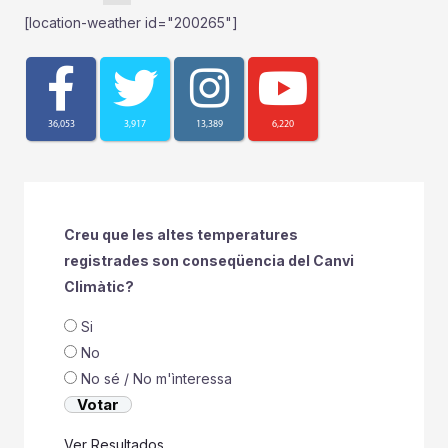
[location-weather id="200265"]
36,053
3,917
13,389
6,220
Creu que les altes temperatures
registrades son conseqüencia del Canvi
Climàtic?
Si
No
No sé / No m'ìnteressa
Ver Resultados