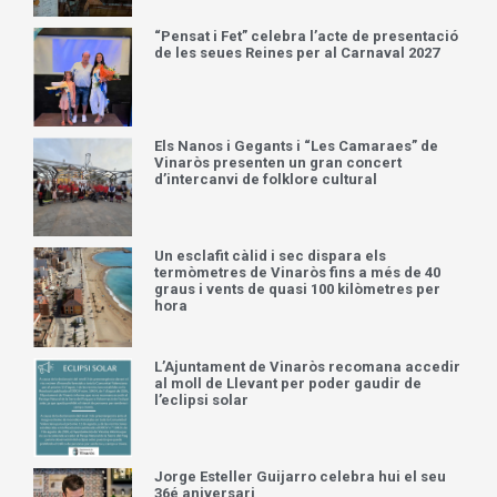
“Pensat i Fet” celebra l’acte de presentació
de les seues Reines per al Carnaval 2027
Els Nanos i Gegants i “Les Camaraes” de
Vinaròs presenten un gran concert
d’intercanvi de folklore cultural
Un esclafit càlid i sec dispara els
termòmetres de Vinaròs fins a més de 40
graus i vents de quasi 100 kilòmetres per
hora
L’Ajuntament de Vinaròs recomana accedir
al moll de Llevant per poder gaudir de
l’eclipsi solar
Jorge Esteller Guijarro celebra hui el seu
36é aniversari