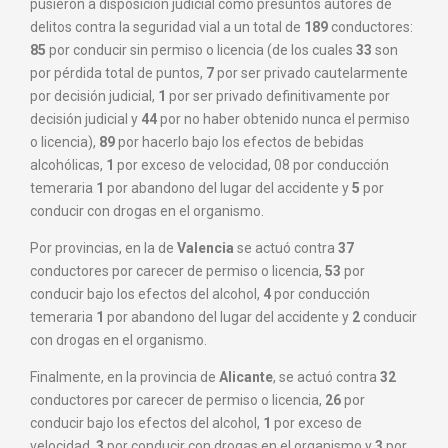
pusieron a disposición judicial como presuntos autores de
delitos contra la seguridad vial a un total de
189
conductores:
85
por conducir sin permiso o licencia (de los cuales
33
son
por pérdida total de puntos,
7
por ser privado cautelarmente
por decisión judicial,
1
por ser privado definitivamente por
decisión judicial y
44
por no haber obtenido nunca el permiso
o licencia),
89
por hacerlo bajo los efectos de bebidas
alcohólicas,
1
por exceso de velocidad,
08
por conducción
temeraria
1
por abandono del lugar del accidente y
5
por
conducir con drogas en el organismo.
Por provincias, en la de
Valencia
se actuó contra
37
conductores por carecer de permiso o licencia,
53
por
conducir bajo los efectos del alcohol
,
4
por conducción
temeraria
1
por abandono del lugar del accidente y
2
conducir
con drogas en el organismo.
Finalmente, en la provincia de
Alicante
, se actuó contra
32
conductores por carecer de permiso o licencia,
26
por
conducir bajo los efectos del alcohol,
1
por exceso de
velocidad,
3
por conducir con drogas en el organismo y
3
por