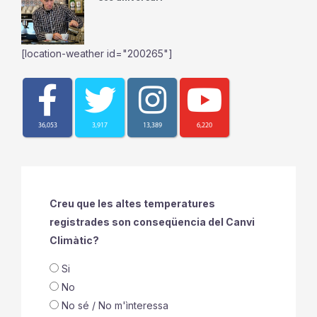
[location-weather id="200265"]
36,053
3,917
13,389
6,220
Creu que les altes temperatures
registrades son conseqüencia del Canvi
Climàtic?
Si
No
No sé / No m'ìnteressa