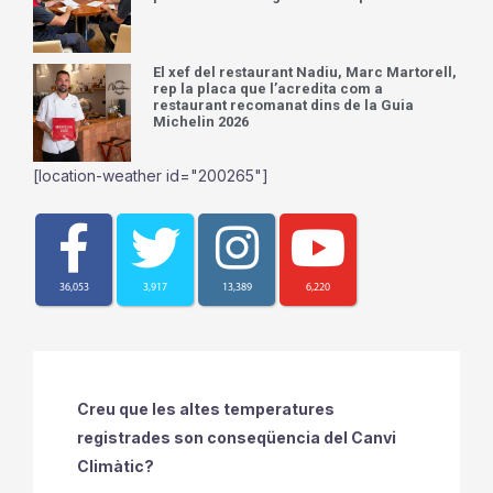
El xef del restaurant Nadiu, Marc Martorell,
rep la placa que l’acredita com a
restaurant recomanat dins de la Guia
Michelin 2026
[location-weather id="200265"]
36,053
3,917
13,389
6,220
Creu que les altes temperatures
registrades son conseqüencia del Canvi
Climàtic?