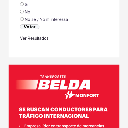
Si
No
No sé / No m'ìnteressa
Ver Resultados