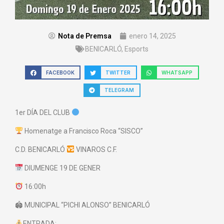
Nota de Premsa
enero 14, 2025
BENICARLÓ
,
Esports
FACEBOOK
TWITTER
WHATSAPP
TELEGRAM
1er DÍA DEL CLUB
Homenatge a Francisco Roca “SISCO”
C.D. BENICARLÓ
VINAROS C.F.
DIUMENGE 19 DE GENER
16:00h
🏟 MUNICIPAL “PICHI ALONSO” BENICARLÓ
ENTRADA: