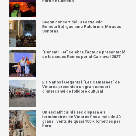
nord de Castelló
Segon concert del III FestMusic
Benicarl(ó)rgue amb Pulchrum. Miradas
Sonoras
“Pensat i Fet” celebra l’acte de presentació
de les seues Reines per al Carnaval 2027
Els Nanos i Gegants i “Les Camaraes” de
Vinaròs presenten un gran concert
d’intercanvi de folklore cultural
Un esclafit càlid i sec dispara els
termòmetres de Vinaròs fins a més de 40
graus i vents de quasi 100 kilòmetres per
hora