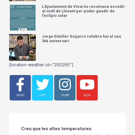
L’Ajuntament de Vinaròs recomana accedir
al moll de Llevant per poder gaudir de
l’eclipsi solar
Jorge Esteller Guijarro celebra hui el seu
36é aniversari
[location-weather id="200265"]
36,053
3,917
13,389
6,220
Creu que les altes temperatures