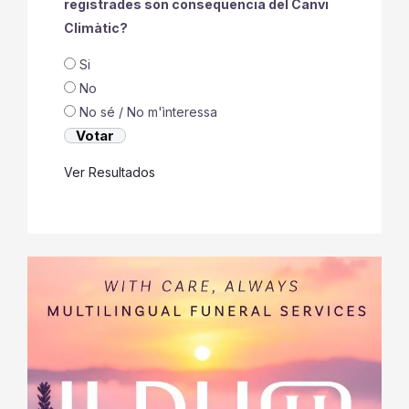
registrades son conseqüencia del Canvi
Climàtic?
Si
No
No sé / No m'ìnteressa
Ver Resultados