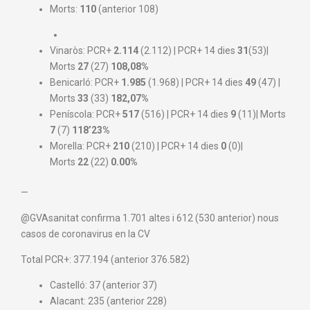
Morts:
110
(anterior 108)
Vinaròs: PCR+
2.114
(2.112) | PCR+ 14 dies
31
(53)|
Morts
27
(27)
108
,08
%
Benicarló: PCR+
1.985
(1.968) | PCR+ 14 dies
49
(47) |
Morts
33
(33)
182,07%
Peníscola: PCR+
517
(516) | PCR+ 14 dies
9
(11)| Morts
7
(7)
118’23%
Morella: PCR+
210
(210) | PCR+ 14 dies
0
(0)|
Morts
22
(22)
0.00%
—
@GVAsanitat
confirma
1.701
altes
i 612 (530
anterior)
nous
casos de
coronavirus
en la CV
Total PCR+: 377.194 (anterior 376.582)
Castelló: 37 (anterior 37)
Alacant: 235 (anterior 228)