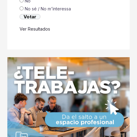
No
No sé / No m'ìnteressa
Ver Resultados