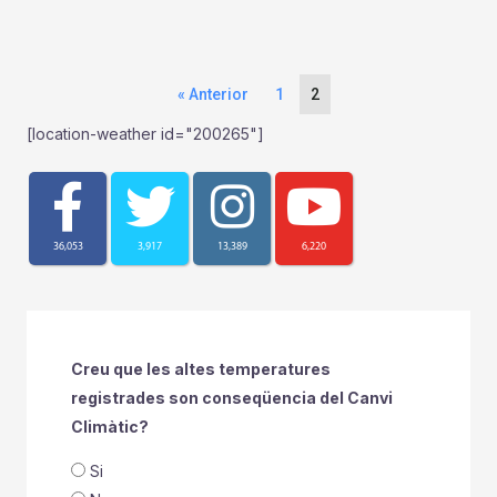
« Anterior
1
2
[location-weather id="200265"]
36,053
3,917
13,389
6,220
Creu que les altes temperatures
registrades son conseqüencia del Canvi
Climàtic?
Si