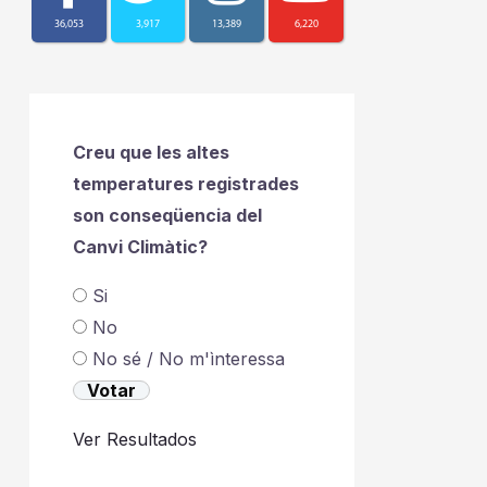
36,053
3,917
13,389
6,220
Creu que les altes
temperatures registrades
son conseqüencia del
Canvi Climàtic?
Si
No
No sé / No m'ìnteressa
Ver Resultados