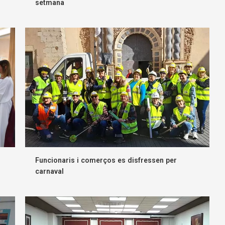
setmana
Funcionaris i comerços es disfressen per
carnaval