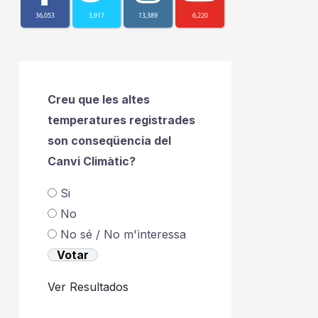
36,053
3,917
13,389
6,220
Creu que les altes
temperatures registrades
son conseqüencia del
Canvi Climàtic?
Si
No
No sé / No m'ìnteressa
Ver Resultados