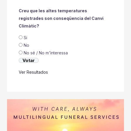
Creu que les altes temperatures
registrades son conseqüencia del Canvi
Climàtic?
Si
No
No sé / No m'ìnteressa
Ver Resultados