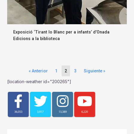
Exposició ‘Tirant lo Blanc per a infants’ d’Onada
Edicions a la biblioteca
« Anterior
1
2
3
Siguiente »
[location-weather id="200265"]
36,053
3,917
13,389
6,220