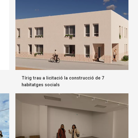
Tírig trau a licitació la construcció de 7
habitatges socials