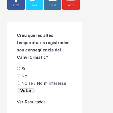
36,053
3,917
13,389
6,220
Creu que les altes
temperatures registrades
son conseqüencia del
Canvi Climàtic?
Si
No
No sé / No m'ìnteressa
Ver Resultados