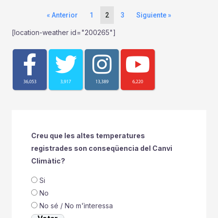
« Anterior
1
2
3
Siguiente »
[location-weather id="200265"]
36,053
3,917
13,389
6,220
Creu que les altes temperatures
registrades son conseqüencia del Canvi
Climàtic?
Si
No
No sé / No m'ìnteressa