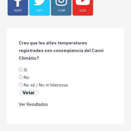
36,053
3,917
13,389
6,220
Creu que les altes temperatures
registrades son conseqüencia del Canvi
Climàtic?
Si
No
No sé / No m'ìnteressa
Ver Resultados