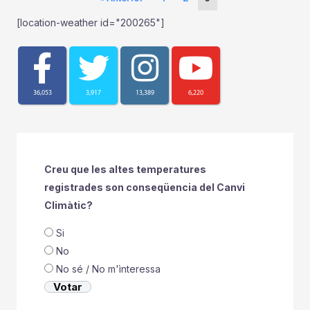
[location-weather id="200265"]
36,053
3,917
13,389
6,220
Creu que les altes temperatures
registrades son conseqüencia del Canvi
Climàtic?
Si
No
No sé / No m'ìnteressa