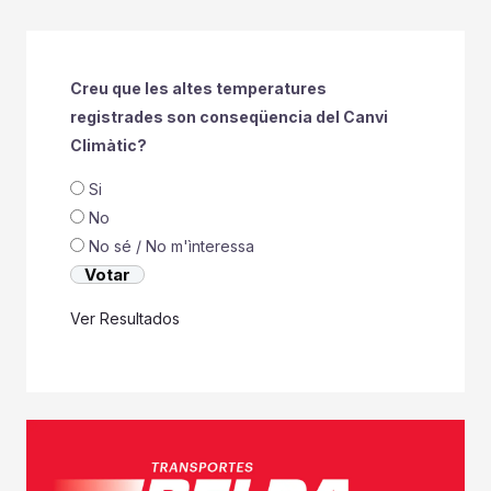
Creu que les altes temperatures
registrades son conseqüencia del Canvi
Climàtic?
Si
No
No sé / No m'ìnteressa
Ver Resultados