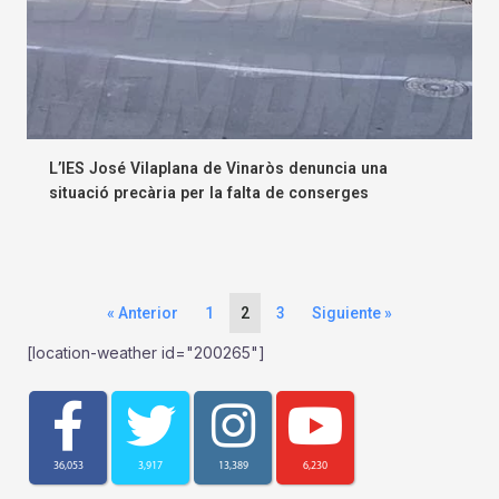
L’IES José Vilaplana de Vinaròs denuncia una
situació precària per la falta de conserges
« Anterior
1
2
3
Siguiente »
[location-weather id="200265"]
36,053
3,917
13,389
6,230