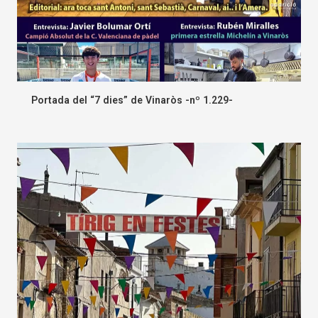
Portada del “7 dies” de Vinaròs -nº 1.229-