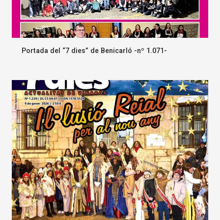
Portada del “7 dies” de Benicarló -nº 1.071-