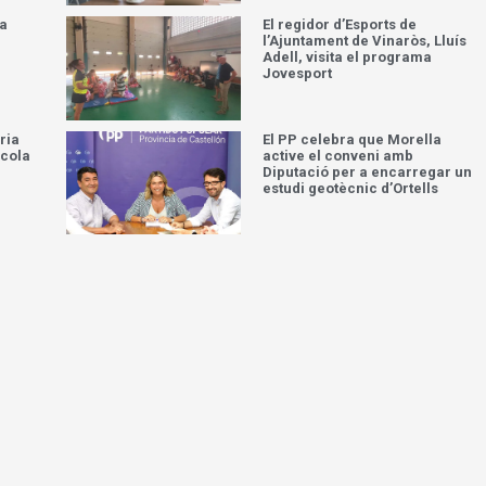
la
El regidor d’Esports de
l’Ajuntament de Vinaròs, Lluís
Adell, visita el programa
Jovesport
ria
El PP celebra que Morella
scola
active el conveni amb
Diputació per a encarregar un
estudi geotècnic d’Ortells