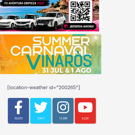
[location-weather id="200265"]
36,053
3,917
13,389
6,220