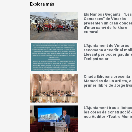
Explora más
Els Nanos i Gegants i “Les
Camaraes” de Vinaròs
presenten un gran concer
d’intercanvi de folklore
cultural
L’Ajuntament de Vinaròs
recomana accedir al moll
Llevant per poder gaudir 
l’eclipsi solar
Onada Edicions presenta
Memorias de un artista, e
primer llibre de Jorge Bo
L’Ajuntament trau a licita
les obres de construcció 
nou Auditori-Teatre Muni