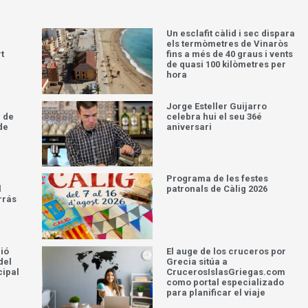
Un esclafit càlid i sec dispara
els termòmetres de Vinaròs
t
fins a més de 40 graus i vents
de quasi 100 kilòmetres per
hora
Jorge Esteller Guijarro
 de
celebra hui el seu 36é
de
aniversari
Programa de les festes
l
patronals de Càlig 2026
rrás
ció
El auge de los cruceros por
del
Grecia sitúa a
cipal
CrucerosIslasGriegas.com
como portal especializado
para planificar el viaje