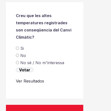
Creu que les altes
temperatures registrades
son conseqüencia del Canvi
Climàtic?
Si
No
No sé / No m'ìnteressa
Ver Resultados