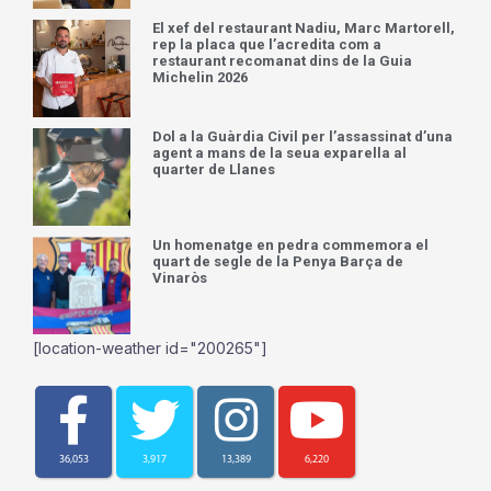
El xef del restaurant Nadiu, Marc Martorell,
rep la placa que l’acredita com a
restaurant recomanat dins de la Guia
Michelin 2026
Dol a la Guàrdia Civil per l’assassinat d’una
agent a mans de la seua exparella al
quarter de Llanes
Un homenatge en pedra commemora el
quart de segle de la Penya Barça de
Vinaròs
[location-weather id="200265"]
36,053
3,917
13,389
6,220