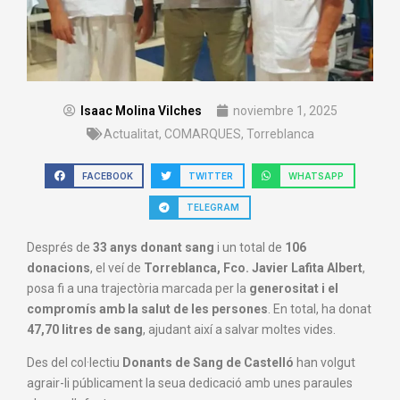
Isaac Molina Vilches
noviembre 1, 2025
Actualitat
,
COMARQUES
,
Torreblanca
FACEBOOK
TWITTER
WHATSAPP
TELEGRAM
Després de
33 anys donant sang
i un total de
106
donacions
, el veí de
Torreblanca, Fco. Javier Lafita Albert
,
posa fi a una trajectòria marcada per la
generositat i el
compromís amb la salut de les persones
. En total, ha donat
47,70 litres de sang
, ajudant així a salvar moltes vides.
Des del col·lectiu
Donants de Sang de Castelló
han volgut
agrair-li públicament la seua dedicació amb unes paraules