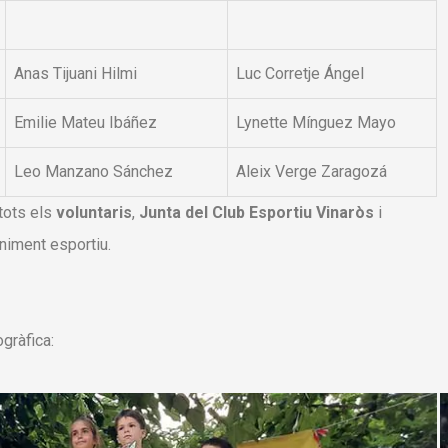
Anas Tijuani Hilmi
Luc Corretje Ángel
Emilie Mateu Ibáñez
Lynette Mínguez Mayo
Leo Manzano Sánchez
Aleix Verge Zaragozá
 tots els
voluntaris
,
Junta del Club Esportiu Vinaròs
i
niment esportiu.
gràfica: