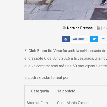
Nota de Premsa
juni
FACEBOOK
TWI
El
Club Esportiu Vinaròs
amb la col·laboració de
el dissabte 6 de Juny 2026 a la vesprada, una no
que va comptar amb més de 60 participants entre 
El podi va estar format per:
Categoria
1a posició
Absolut Fem.
Carla Masip Gimeno