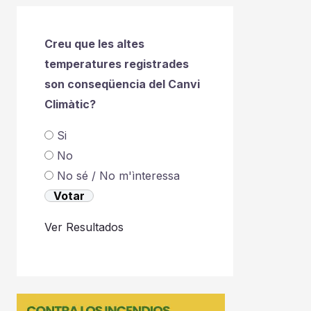
Creu que les altes
temperatures registrades
son conseqüencia del Canvi
Climàtic?
Si
No
No sé / No m'ìnteressa
Ver Resultados