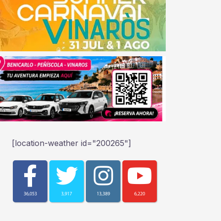
[location-weather id="200265"]
36,053
3,917
13,389
6,220