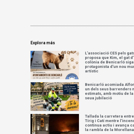
Explora más
L’associació CES pels gat
proposa que Kim, el gat d
colònia de Benicarló siga
protagonista d’un nou mu
artístic
Benicarló acomiada Alfo
un dels seus barrenders
estimats, amb motiu de la
seua jubilació
Tallada la carretera entre
Tírig i Catí mentre l’incen
continua actiu i avança c
la rambla de la Morellana