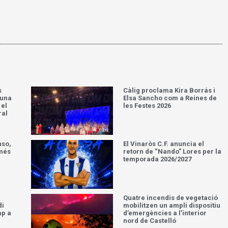
s
Càlig proclama Kira Borrás i
’una
Elsa Sancho com a Reines de
 el
les Festes 2026
ral
nso,
El Vinaròs C.F. anuncia el
 més
retorn de “Nando” Lores per la
temporada 2026/2027
Quatre incendis de vegetació
di
mobilitzen un ampli dispositiu
ap a
d’emergències a l’interior
nord de Castelló