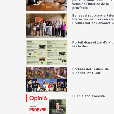
per a garantir la mobilitat
veïns de l’interior de la
província
Benassal reconeix el tale
literari de sis joves en els
Premis Carles Salvador 2
Portell dona el tret d’eixid
les festes
Portada del “7 dies” de
Vinaròs -nº 1.258-
Quan el foc s’acosta