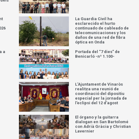
 dels
nt
La Guardia Civil ha
esclarecido el hurto
026
continuado de cableado de
telecomunicaciones y los
daños de una red de fibra
óptica en Onda
a a
Portada del “7 dies” de
Benicarló -nº 1.100-
L’Ajuntament de Vinaròs
realitza una reunió de
coordinació del dipositiu
especial per la jornada de
l’eclipsi del 12 d’agost
El órgano y la guitarra
dialogan en San Bartolomé
con Adrià Gràcia y Christian
Lavernier