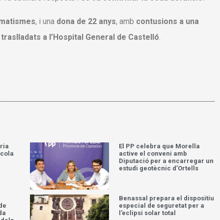
umatismes
, i una
dona de 22 anys
, amb
contusions a una
i
traslladats a l’Hospital General de Castelló
.
ria
El PP celebra que Morella
scola
active el conveni amb
Diputació per a encarregar un
estudi geotècnic d’Ortells
Benassal prepara el dispositiu
 de
especial de seguretat per a
da
l’eclipsi solar total