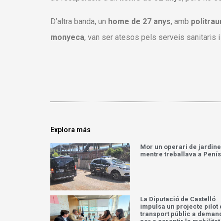
D’altra banda, un
home de 27 anys
, amb
politra
monyeca
, van ser atesos pels serveis sanitaris 
Explora más
Mor un operari de jardine
mentre treballava a Pení
La Diputació de Castelló
impulsa un projecte pilot
transport públic a deman