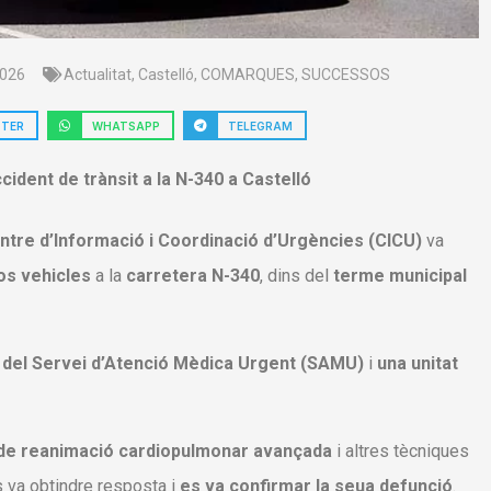
2026
Actualitat
,
Castelló
,
COMARQUES
,
SUCCESSOS
TTER
WHATSAPP
TELEGRAM
cident de trànsit a la N-340 a Castelló
ntre d’Informació i Coordinació d’Urgències (CICU)
va
os vehicles
a la
carretera N-340
, dins del
terme municipal
t del Servei d’Atenció Mèdica Urgent (SAMU)
i
una unitat
de reanimació cardiopulmonar avançada
i altres tècniques
s va obtindre resposta i
es va confirmar la seua defunció
.