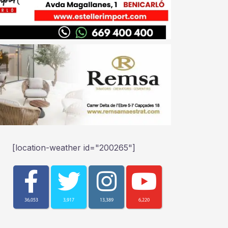
[location-weather id="200265"]
36,053
3,917
13,389
6,220