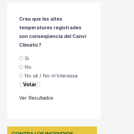
Creu que les altes
temperatures registrades
son conseqüencia del Canvi
Climàtic?
Si
No
No sé / No m'ìnteressa
Ver Resultados