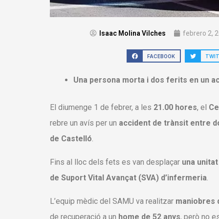
Isaac Molina Vilches
febrero 2, 
FACEBOOK
TWI
Una persona morta i dos ferits en un ac
El diumenge 1 de febrer, a les
21.00 hores
, el
Ce
rebre un avís per un
accident de trànsit entre d
de Castelló
.
Fins al lloc dels fets es van desplaçar
una unita
de Suport Vital Avançat (SVA) d’infermeria
.
L’equip mèdic del SAMU va realitzar
maniobres 
de recuperació a un
home de 52 anys
, però no e