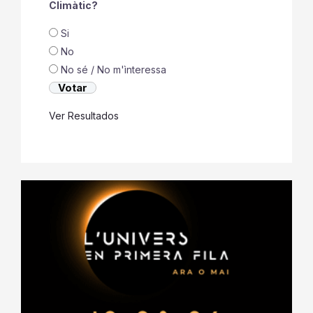
Climàtic?
Si
No
No sé / No m'ìnteressa
Ver Resultados