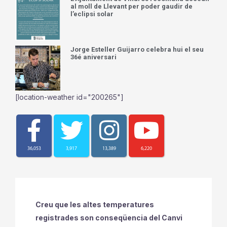
al moll de Llevant per poder gaudir de
l’eclipsi solar
Jorge Esteller Guijarro celebra hui el seu
36é aniversari
[location-weather id="200265"]
36,053
3,917
13,389
6,220
Creu que les altes temperatures
registrades son conseqüencia del Canvi