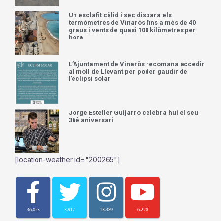
Un esclafit càlid i sec dispara els
termòmetres de Vinaròs fins a més de 40
graus i vents de quasi 100 kilòmetres per
hora
L’Ajuntament de Vinaròs recomana accedir
al moll de Llevant per poder gaudir de
l’eclipsi solar
Jorge Esteller Guijarro celebra hui el seu
36é aniversari
[location-weather id="200265"]
36,053
3,917
13,389
6,220