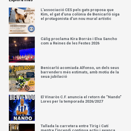
L’associació CES pels gats proposa que
Kim, el gat d’una colònia de Benicarló siga
el protagonista d’un nou mural artístic
Càlig proclama Kira Borrás i Elsa Sancho
com a Reines de les Festes 2026
Benicarló acomiada Alfonso, un dels seus
barrenders més estimats, amb motiu de la
seua jubilació
El Vinaròs C.F. anuncia el retorn de “Nando”
Lores per la temporada 2026/2027
Tallada la carretera entre Tírig i Catí
mentre l’incendi continua actiu i avança