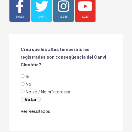
36,053
3,917
13,389
6,220
Creu que les altes temperatures
registrades son conseqüencia del Canvi
Climàtic?
Si
No
No sé / No m'ìnteressa
Ver Resultados