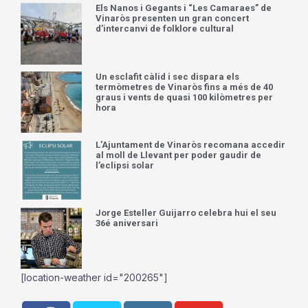
Els Nanos i Gegants i “Les Camaraes” de
Vinaròs presenten un gran concert
d’intercanvi de folklore cultural
Un esclafit càlid i sec dispara els
termòmetres de Vinaròs fins a més de 40
graus i vents de quasi 100 kilòmetres per
hora
L’Ajuntament de Vinaròs recomana accedir
al moll de Llevant per poder gaudir de
l’eclipsi solar
Jorge Esteller Guijarro celebra hui el seu
36é aniversari
[location-weather id="200265"]