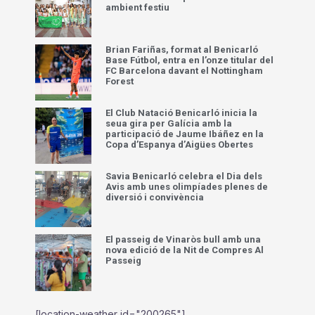
ambient festiu
Brian Fariñas, format al Benicarló
Base Fútbol, entra en l’onze titular del
FC Barcelona davant el Nottingham
Forest
El Club Natació Benicarló inicia la
seua gira per Galícia amb la
participació de Jaume Ibáñez en la
Copa d’Espanya d’Aigües Obertes
Savia Benicarló celebra el Dia dels
Avis amb unes olimpíades plenes de
diversió i convivència
El passeig de Vinaròs bull amb una
nova edició de la Nit de Compres Al
Passeig
[location-weather id="200265"]