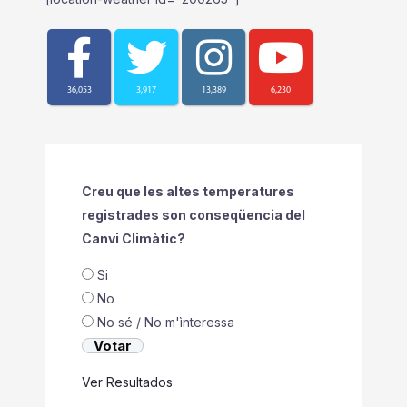
36,053
3,917
13,389
6,230
Creu que les altes temperatures
registrades son conseqüencia del
Canvi Climàtic?
Si
No
No sé / No m'ìnteressa
Ver Resultados