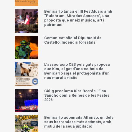
Benicarló tanca el III FestMusic amb
“Pulchrum: Miradas Sonoras”, una
proposta que uneix música, art i
patrimoni
Comunicat oficial Diputació de
Castelló: Incendis forestals
L’associació CES pels gats proposa
que Kim, el gat d’una colònia de
Benicarló siga el protagonista d’un
nou mural artístic
Càlig proclama Kira Borrás i Elsa
Sancho com a Reines de les Festes
2026
Benicarló acomiada Alfonso, un dels
seus barrenders més estimats, amb
motiu de la seua jubilació