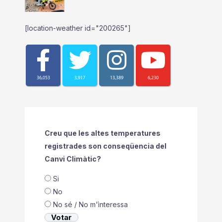
[location-weather id="200265"]
36,053
3,917
13,389
6,230
Creu que les altes temperatures
registrades son conseqüencia del
Canvi Climàtic?
Si
No
No sé / No m'ìnteressa