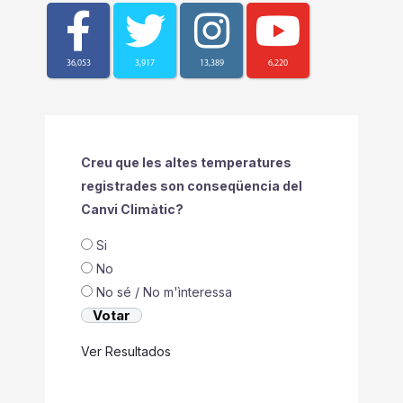
36,053
3,917
13,389
6,220
Creu que les altes temperatures
registrades son conseqüencia del
Canvi Climàtic?
Si
No
No sé / No m'ìnteressa
Ver Resultados