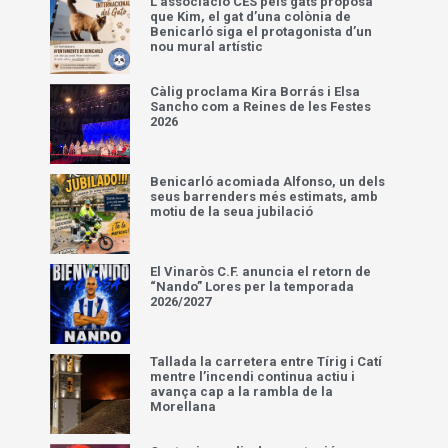
L’associació CES pels gats proposa
que Kim, el gat d’una colònia de
Benicarló siga el protagonista d’un
nou mural artístic
Càlig proclama Kira Borrás i Elsa
Sancho com a Reines de les Festes
2026
Benicarló acomiada Alfonso, un dels
seus barrenders més estimats, amb
motiu de la seua jubilació
El Vinaròs C.F. anuncia el retorn de
“Nando” Lores per la temporada
2026/2027
Tallada la carretera entre Tírig i Catí
mentre l’incendi continua actiu i
avança cap a la rambla de la
Morellana