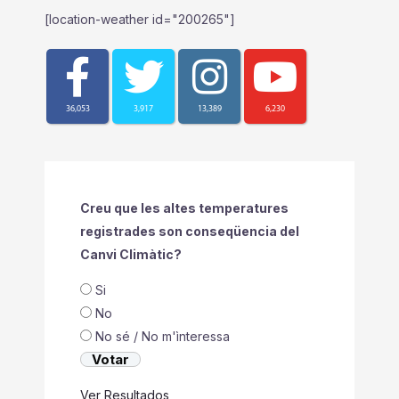
[location-weather id="200265"]
36,053
3,917
13,389
6,230
Creu que les altes temperatures
registrades son conseqüencia del
Canvi Climàtic?
Si
No
No sé / No m'ìnteressa
Ver Resultados