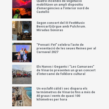
Quatre incendis de vegetació
mobilitzen un ampli dispositiu
d’emergències a l’interior nord de
Castelló
Segon concert del III FestMusic
Benicarl(ó)rgue amb Pulchrum.
Miradas Sonoras
“Pensat i Fet” celebra l’acte de
presentació de les seues Reines per al
Carnaval 2027
Els Nanos i Gegants i “Les Camaraes”
de Vinaròs presenten un gran concert
d’intercanvi de folklore cultural
Un esclafit càlid i sec dispara els
termòmetres de Vinaròs fins a més de
40 graus i vents de quasi 100
kilòmetres per hora