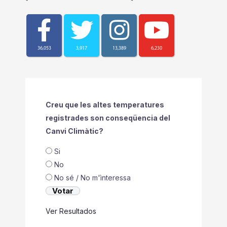
36,053
3,917
13,389
6,230
Creu que les altes temperatures
registrades son conseqüencia del
Canvi Climàtic?
Si
No
No sé / No m'ìnteressa
Ver Resultados