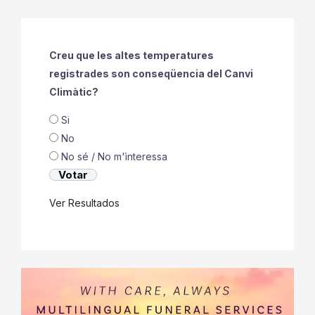
Creu que les altes temperatures
registrades son conseqüencia del Canvi
Climàtic?
Si
No
No sé / No m'ìnteressa
Ver Resultados