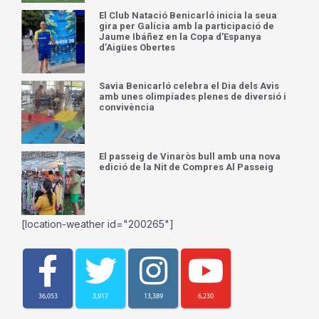
El Club Natació Benicarló inicia la seua
gira per Galícia amb la participació de
Jaume Ibáñez en la Copa d’Espanya
d’Aigües Obertes
Savia Benicarló celebra el Dia dels Avis
amb unes olimpíades plenes de diversió i
convivència
El passeig de Vinaròs bull amb una nova
edició de la Nit de Compres Al Passeig
[location-weather id="200265"]
36,053
3,917
13,389
6,230