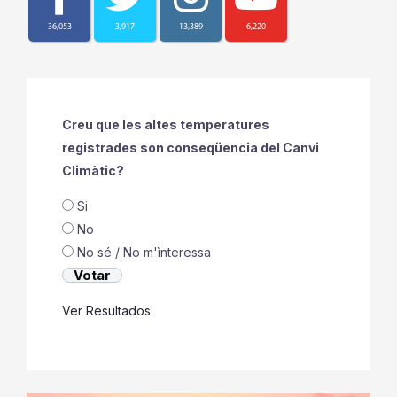
36,053
3,917
13,389
6,220
Creu que les altes temperatures
registrades son conseqüencia del Canvi
Climàtic?
Si
No
No sé / No m'ìnteressa
Ver Resultados