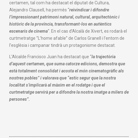
certamen, tal com ha destacat el diputat de Cultura,
Alejandro Clausell, ha permès “
reivindicar i difondre
l’impressionant patrimoni natural, cultural, arquitectònic i
històric de la província, transformant-los en autèntics
escenaris de cinema
“. En el cas d’Alcalà de Xivert, es rodarà el
curtmetratge “L’home afable” de Carlos Granell i l’entorn de
l’esglèsia i campanar tindrà un protagonisme destacat.
L’Alcalde Francisco Juan ha destacat que “
la trajectòria
d’aquest certamen, que suma catorze edicions, demostra que
està totalment consolidat i acosta el món cinematogràfic als
nostres pobles” i valorava que “estic segur que la nostra
localitat s’implicarà al màxim en el rodatge i que el
curtmetratge servirà per a difondre la nostra imatge a milers de
persones”.