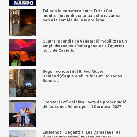
Tallada la carretera entre Tírig i Catí
mentre l’incendi continua actiu i avança
cap a la rambla de la Morellana
Quatre incendis de vegetació mobilitzen un
ampli dispositiu d’emergències a l’interior
nord de Castelló
Segon concert del III FestMusic
Benicarl(ó)rgue amb Pulchrum. Miradas
Sonoras
“Pensat i Fet” celebra l’acte de presentació
de les seues Reines per al Carnaval 2027
Els Nanos i Gegants i “Les Camaraes” de
Vinaròs presenten un gran concert