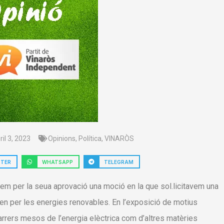
ril 3, 2023
Opinions
,
Política
,
VINARÒS
TTER
WHATSAPP
TELEGRAM
arem per la seua aprovació una moció en la que sol.licitavem una
en per les energies renovables. En l’exposició de motius
rrers mesos de l’energia elèctrica com d’altres matèries