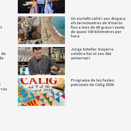
Un esclafit càlid i sec dispara
els termòmetres de Vinaròs
t
fins a més de 40 graus i vents
de quasi 100 kilòmetres per
hora
Jorge Esteller Guijarro
 de
celebra hui el seu 36é
de
aniversari
Programa de les festes
l
patronals de Càlig 2026
rrás