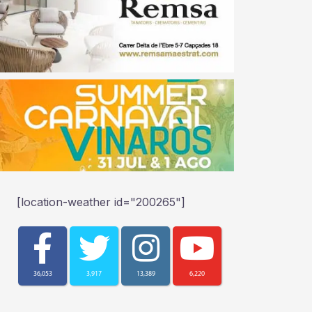
[location-weather id="200265"]
36,053
3,917
13,389
6,220