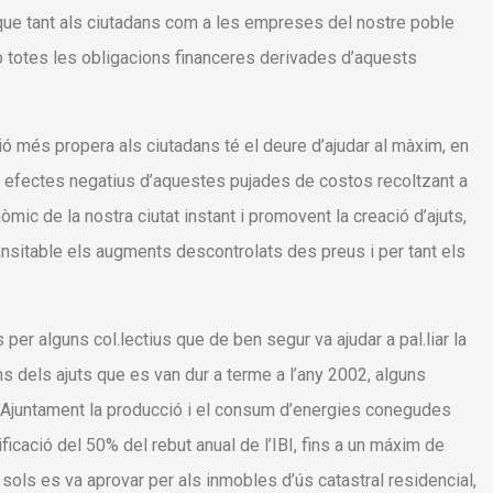
 que tant als ciutadans com a les empreses del nostre poble
amb totes les obligacions financeres derivades d’aquests
ció més propera als ciutadans té el deure d’ajudar al màxim, en
els efectes negatius d’aquestes pujades de costos recoltzant a
ic de la nostra ciutat instant i promovent la creació d’ajuts,
ransitable els augments descontrolats des preus i per tant els
s per alguns col.lectius que de ben segur va ajudar a pal.liar la
s dels ajuts que es van dur a terme a l’any 2002, alguns
l’Ajuntament la producció i el consum d’energies conegudes
ficació del 50% del rebut anual de l’IBI, fins a un máxim de
ols es va aprovar per als inmobles d’ús catastral residencial,