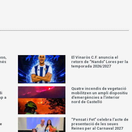
nso,
El Vinaròs C.F. anuncia el
 més
retorn de “Nando” Lores per la
temporada 2026/2027
Quatre incendis de vegetació
di
mobilitzen un ampli dispositiu
ap a
d’emergències a l’interior
nord de Castelló
“Pensat i Fet” celebra l’acte de
ue
presentació de les seues
Reines per al Carnaval 2027