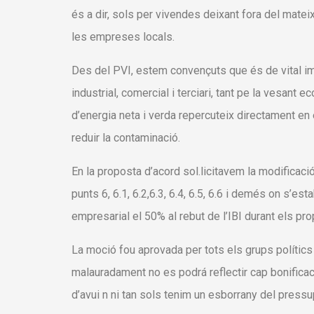
és a dir, sols per vivendes deixant fora del mateix 
les empreses locals.
Des del PVI, estem convençuts que és de vital impo
industrial, comercial i terciari, tant pe la vesant
d’energia neta i verda repercuteix directament en 
reduir la contaminació.
En la proposta d’acord sol.licitavem la modificació
punts 6, 6.1, 6.2,6.3, 6.4, 6.5, 6.6 i demés on s’est
empresarial el 50% al rebut de l’IBI durant els p
La moció fou aprovada per tots els grups polítics 
malauradament no es podrá reflectir cap bonificac
d’avui n ni tan sols tenim un esborrany del press