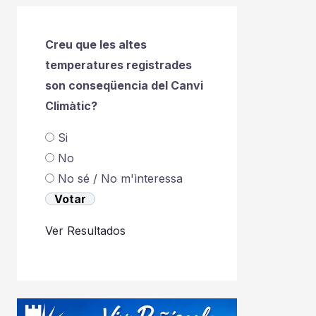
Creu que les altes
temperatures registrades
son conseqüencia del Canvi
Climàtic?
Si
No
No sé / No m'ìnteressa
Ver Resultados