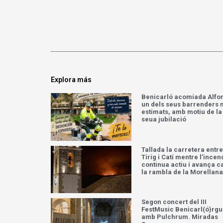
Explora más
Benicarló acomiada Alfo
un dels seus barrenders
estimats, amb motiu de la
seua jubilació
Tallada la carretera entre
Tírig i Catí mentre l’incen
continua actiu i avança c
la rambla de la Morellana
Segon concert del III
FestMusic Benicarl(ó)rg
amb Pulchrum. Miradas