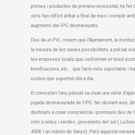
primes i productes de primera necessitat, ha fet
se’ls faci difícil aribar a final de mes i complir 
augments del IPC desmesurats.
Des de el PVI, creiem que l’Ajuntament, la institu
la mesura de les seues possibilitats, a pal.liar 
les empreses locals que conformen el teixit econòm
bonificacions, etc…. que facin més suportable i t
costos que suporten dia a dia.
El consistori l’any passat va crear una sèrie d’ajut
pujada desmesurada de l’IPC. No obstant això, din
destinats a crear consciència i promoure des de 
com a netes i verdes , provinents del sol ( La boni
400€ i un màxim de 5anys). Però aquesta mesura s