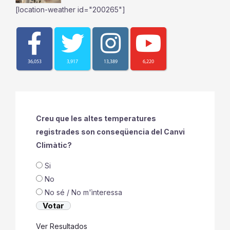
[location-weather id="200265"]
36,053
3,917
13,389
6,220
Creu que les altes temperatures
registrades son conseqüencia del Canvi
Climàtic?
Si
No
No sé / No m'ìnteressa
Ver Resultados