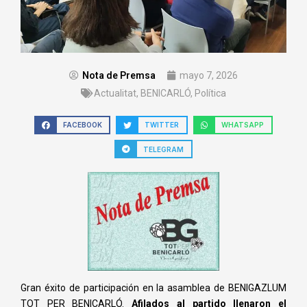
Nota de Premsa
mayo 7, 2026
Actualitat
,
BENICARLÓ
,
Política
FACEBOOK
TWITTER
WHATSAPP
TELEGRAM
Gran éxito de participación en la asamblea de BENIGAZLUM
TOT PER BENICARLÓ.
Afilados al partido llenaron el