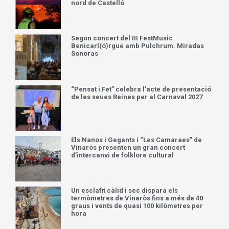
nord de Castelló
Segon concert del III FestMusic
Benicarl(ó)rgue amb Pulchrum. Miradas
Sonoras
“Pensat i Fet” celebra l’acte de presentació
de les seues Reines per al Carnaval 2027
Els Nanos i Gegants i “Les Camaraes” de
Vinaròs presenten un gran concert
d’intercanvi de folklore cultural
Un esclafit càlid i sec dispara els
termòmetres de Vinaròs fins a més de 40
graus i vents de quasi 100 kilòmetres per
hora