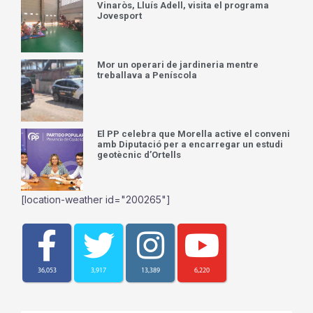
Vinaròs, Lluís Adell, visita el programa
Jovesport
Mor un operari de jardineria mentre
treballava a Peníscola
El PP celebra que Morella active el conveni
amb Diputació per a encarregar un estudi
geotècnic d’Ortells
[location-weather id="200265"]
36,053
3,917
13,389
6,220