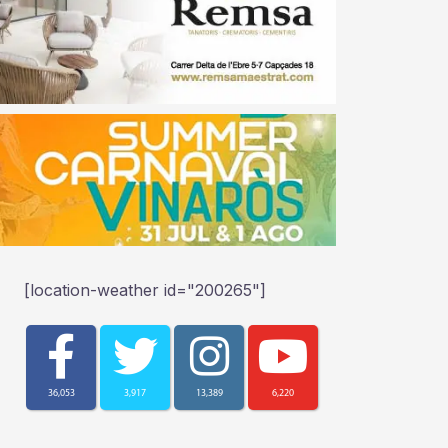
[location-weather id="200265"]
36,053
3,917
13,389
6,220