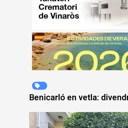
Benicarló en vetla: divend