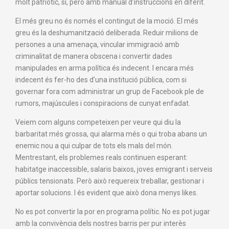
molt patriòtic, sí, però amb manual d’instruccions en diferit.
El més greu no és només el contingut de la moció. El més
greu és la deshumanització deliberada. Reduir milions de
persones a una amenaça, vincular immigració amb
criminalitat de manera obscena i convertir dades
manipulades en arma política és indecent. I encara més
indecent és fer-ho des d’una institució pública, com si
governar fora com administrar un grup de Facebook ple de
rumors, majúscules i conspiracions de cunyat enfadat.
Veiem com alguns competeixen per veure qui diu la
barbaritat més grossa, qui alarma més o qui troba abans un
enemic nou a qui culpar de tots els mals del món.
Mentrestant, els problemes reals continuen esperant:
habitatge inaccessible, salaris baixos, joves emigrant i serveis
públics tensionats. Però això requereix treballar, gestionar i
aportar solucions. I és evident que això dona menys likes.
No es pot convertir la por en programa polític. No es pot jugar
amb la convivència dels nostres barris per pur interès