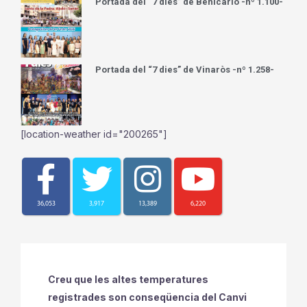
Portada del “7 dies” de Benicarló -nº 1.100-
Portada del “7 dies” de Vinaròs -nº 1.258-
[location-weather id="200265"]
36,053
3,917
13,389
6,220
Creu que les altes temperatures
registrades son conseqüencia del Canvi