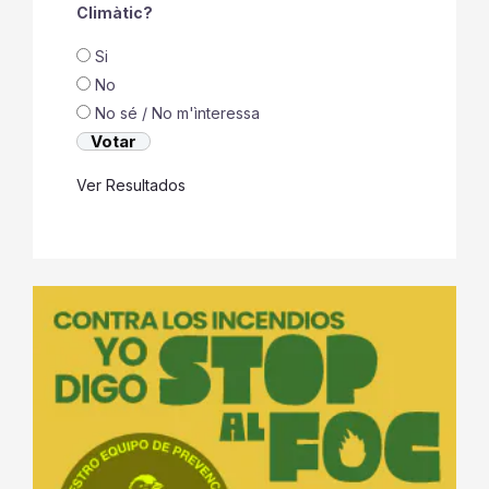
Climàtic?
Si
No
No sé / No m'ìnteressa
Ver Resultados