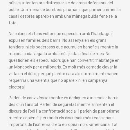
públics intenten ara disfressar-se de grans defensors del
poble. Una mena de bombers piròmans que primer cremen la
casa i després apareixen amb una mànega buida fent-se la
foto.
No culpen els fons voltor que especulen amb l’habitatge i
expulsen famílies dels barris. No assenyalen els grans
tenidors, ni els poderosos que acumulen beneficis mentre la
majoria cada vegada arriba més justa a final de mes. No
qüestionen els especuladors que han convertit l’habitatge en
un Monopoly per a milionaris. És molt més còmode clavar la
vista en el dèbil, perquè plantar cara als qui realment manen
requeriria una valentia que no apareix ni en campanya
electoral.
Parlen de convivència mentre es dediquen a incendiar barris
des d’un faristol. Parlen de seguretat mentre alimenten el
discurs de l’odi i la confrontació social. I parlen de patriotisme
mentre copien fil per randa els discursos més reaccionaris
importats de l’extrema dreta europea i nord-americana. Tot