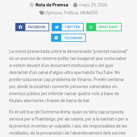
Nota de Premsa
mayo 29, 2026
Opinions
,
Política
,
VINARÒS
FACEBOOK
TWITTER
WHATSAPP
TELEGRAM
La moció presentada sobre la denominada “prioritat nacional”
és un exercici de cinisme polític tan exagerat que costa saber
si estem davant d’un document institucional o del guió
descartat d’un canal d’algun ultra que habita YouTube. No
pretén solucionar cap problema de Vinaròs. Pretén sembrar
por, dividir la societat i convertir persones vulnerables en
enemics públics per intentar rascar quatre vots a base de
titulars alarmistes i frases de barra de bar.
És el vell truc de l’extrema dreta: quan no tens cap proposta
seriosa per a l’habitatge, per als salaris, per a la sanitat o per a
la joventut, inventes un culpable. I així, els responsables de les
retallades, de la precarietat i de l’abandonament dels serveis