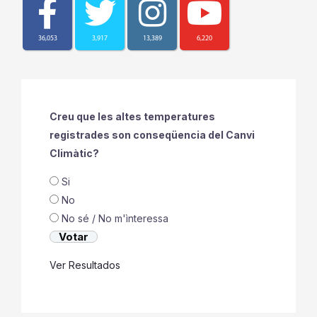
36,053
3,917
13,389
6,220
Creu que les altes temperatures
registrades son conseqüencia del Canvi
Climàtic?
Si
No
No sé / No m'ìnteressa
Ver Resultados