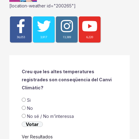
[location-weather id="200265"]
36,053
3,917
13,389
6,220
Creu que les altes temperatures
registrades son conseqüencia del Canvi
Climàtic?
Si
No
No sé / No m'ìnteressa
Ver Resultados