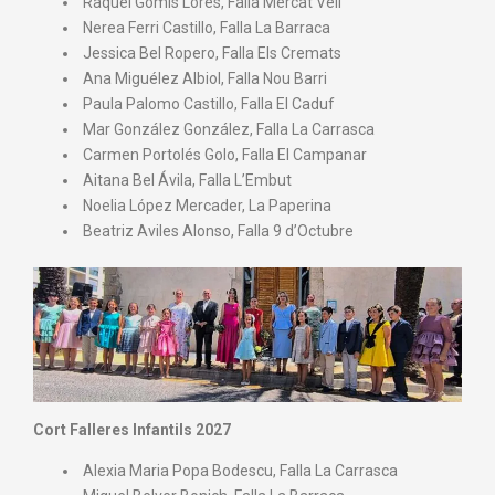
⁠ ⁠Raquel Gomis Lores, Falla Mercat Vell
⁠ ⁠Nerea Ferri Castillo, Falla La Barraca
⁠ ⁠Jessica Bel Ropero, Falla Els Cremats
⁠ ⁠Ana Miguélez Albiol, Falla Nou Barri
⁠ ⁠Paula Palomo Castillo, Falla El Caduf
⁠ ⁠Mar González González, Falla La Carrasca
⁠ ⁠Carmen Portolés Golo, Falla El Campanar
⁠ ⁠Aitana Bel Ávila, Falla L’Embut
⁠ ⁠Noelia López Mercader, La Paperina
⁠ ⁠Beatriz Aviles Alonso, Falla 9 d’Octubre
Cort Falleres Infantils 2027
⁠Alexia Maria Popa Bodescu, Falla La Carrasca