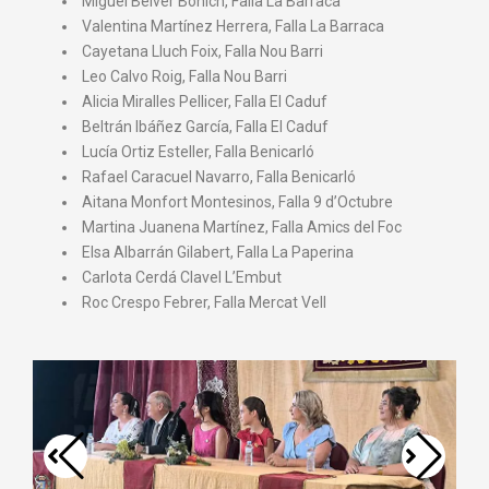
⁠ ⁠Miguel Belver Bonich, Falla La Barraca
⁠ ⁠Valentina Martínez Herrera, Falla La Barraca
⁠ ⁠Cayetana Lluch Foix, Falla Nou Barri
⁠ ⁠Leo Calvo Roig, Falla Nou Barri
⁠ ⁠Alicia Miralles Pellicer, Falla El Caduf
⁠ ⁠Beltrán Ibáñez García, Falla El Caduf
⁠ ⁠Lucía Ortiz Esteller, Falla Benicarló
⁠ ⁠Rafael Caracuel Navarro, Falla Benicarló
⁠ ⁠Aitana Monfort Montesinos, Falla 9 d’Octubre
⁠ ⁠Martina Juanena Martínez, Falla Amics del Foc
⁠ ⁠Elsa Albarrán Gilabert, Falla La Paperina
⁠ ⁠Carlota Cerdá Clavel L’Embut
⁠ ⁠Roc Crespo Febrer, Falla Mercat Vell