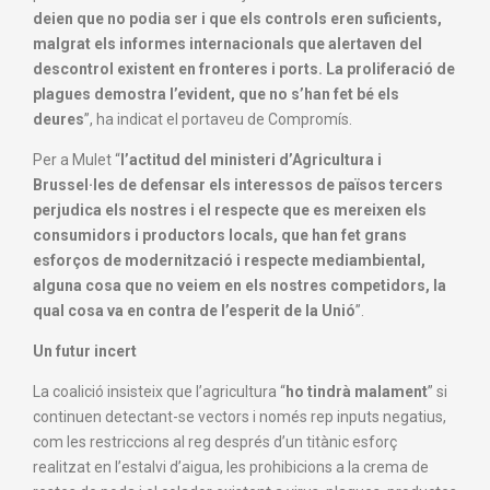
deien que no podia ser i que els controls eren suficients,
malgrat els informes internacionals que alertaven del
descontrol existent en fronteres i ports. La proliferació de
plagues demostra l’evident, que no s’han fet bé els
deures
”, ha indicat el portaveu de Compromís.
Per a Mulet “
l’actitud del ministeri d’Agricultura i
Brussel·les de defensar els interessos de països tercers
perjudica els nostres i el respecte que es mereixen els
consumidors i productors locals, que han fet grans
esforços de modernització i respecte mediambiental,
alguna cosa que no veiem en els nostres competidors, la
qual cosa va en contra de l’esperit de la Unió
”.
Un futur incert
La coalició insisteix que l’agricultura “
ho tindrà malament
” si
continuen detectant-se vectors i només rep inputs negatius,
com les restriccions al reg després d’un titànic esforç
realitzat en l’estalvi d’aigua, les prohibicions a la crema de