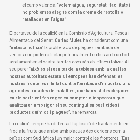
el camp valencià: “
volem aigua, seguretat i facilitats i
no problemes afegits com la crema de restolls o
retallades en l’aigua
”
El portaveu de la coalició en la Comissió d’Agricultura, Pesca i
Alimentació del Senat,
Carles Mulet
, ha considerat com una
“
nefasta notícia
” la proliferació de plagues i arribada de
vectors que poden afectar potencialment cultius amb un fort
arrelament en el nostre territori com són els cítrics i l’olivar. Al
seu parer “
això és el resultat de la tebiesa amb la qual les
nostres autoritats estatals i europees han defensat les
nostres fronteres i lluitat contra l’arribada d’importacions
agrícoles trufades de malalties, que han vist desplegades
en els ports catifes roges en comptes d’inspectors que
analitzaren amb rigor el seu contingut en pesticides i
productes químics i plagues
”, ha remarcat.
La coalició sempre ha defensat l’aplicació de tractaments en
fred a la fruita que arriba amb plagues des d’orígens com a
països com Sud-àfrica i un major control a les fronteres. “
Ens