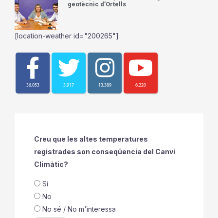
geotècnic d’Ortells
[location-weather id="200265"]
36,053
3,917
13,389
6,220
Creu que les altes temperatures
registrades son conseqüencia del Canvi
Climàtic?
Si
No
No sé / No m'ìnteressa