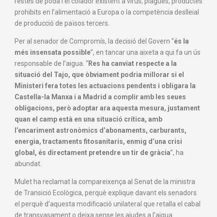
restes de poda i el colador existent a virus, plagues, productes
prohibits en l’alimentació a Europa o la competència deslleial
de producció de països tercers.
Per al senador de Compromís, la decisió del Govern “
és la
més insensata possible
”, en tancar una aixeta a qui fa un ús
responsable de l’aigua. “
Res ha canviat respecte a la
situació del Tajo, que òbviament podria millorar si el
Ministeri fera totes les actuacions pendents i obligara la
Castella-la Manxa i a Madrid a complir amb les seues
obligacions, però adoptar ara aquesta mesura, justament
quan el camp està en una situació crítica, amb
l’encariment astronòmics d’abonaments, carburants,
energia, tractaments fitosanitaris, enmig d’una crisi
global, és directament pretendre un tir de gràcia
”, ha
abundat.
Mulet ha reclamat la compareixença al Senat de la ministra
de Transició Ecològica, perquè explique davant els senadors
el perquè d’aquesta modificació unilateral que retalla el cabal
de transvasament o deixa sense les ajudes a l’aigua