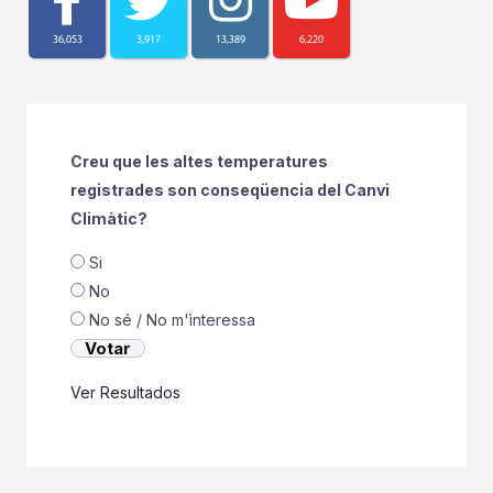
36,053
3,917
13,389
6,220
Creu que les altes temperatures
registrades son conseqüencia del Canvi
Climàtic?
Si
No
No sé / No m'ìnteressa
Ver Resultados