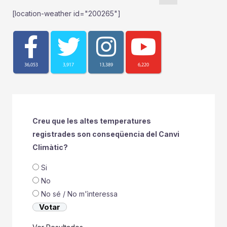
[location-weather id="200265"]
36,053
3,917
13,389
6,220
Creu que les altes temperatures
registrades son conseqüencia del Canvi
Climàtic?
Si
No
No sé / No m'ìnteressa