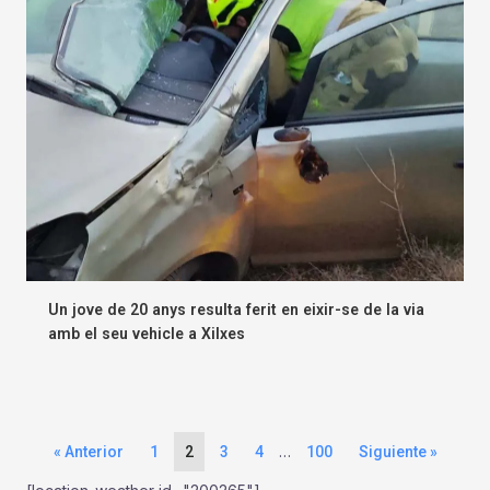
Un jove de 20 anys resulta ferit en eixir-se de la via
amb el seu vehicle a Xilxes
…
« Anterior
1
2
3
4
100
Siguiente »