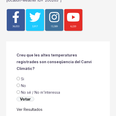
[location-weather id="200265"]
36,053
3,917
13,389
6,220
Creu que les altes temperatures
registrades son conseqüencia del Canvi
Climàtic?
Si
No
No sé / No m'ìnteressa
Ver Resultados