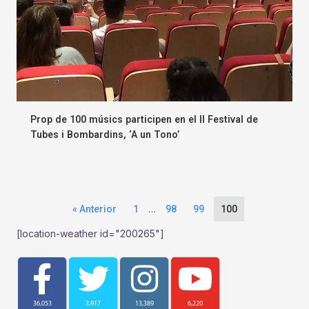
Prop de 100 músics participen en el II Festival de
Tubes i Bombardins, ‘A un Tono’
…
« Anterior
1
98
99
100
[location-weather id="200265"]
36,053
3,917
13,389
6,220