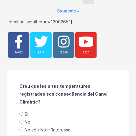
Siguiente »
[location-weather id="200265"]
36,053
3,917
13,389
6,220
Creu que les altes temperatures
registrades son conseqüencia del Canvi
Climàtic?
Si
No
No sé / No m'ìnteressa