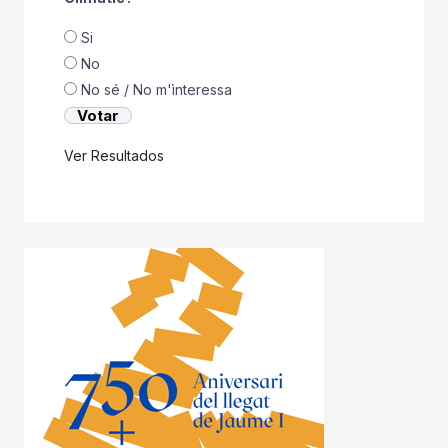
Si
No
No sé / No m'ìnteressa
Ver Resultados