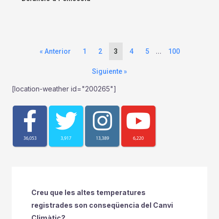
…
« Anterior
1
2
3
4
5
100
Siguiente »
[location-weather id="200265"]
36,053
3,917
13,389
6,220
Creu que les altes temperatures
registrades son conseqüencia del Canvi
Climàtic?