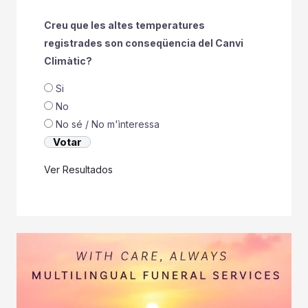
Creu que les altes temperatures
registrades son conseqüencia del Canvi
Climàtic?
Si
No
No sé / No m'ìnteressa
Ver Resultados