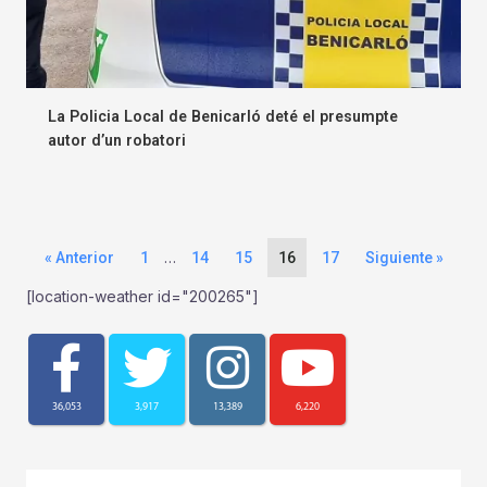
La Policia Local de Benicarló deté el presumpte
autor d’un robatori
…
« Anterior
1
14
15
16
17
Siguiente »
[location-weather id="200265"]
36,053
3,917
13,389
6,220